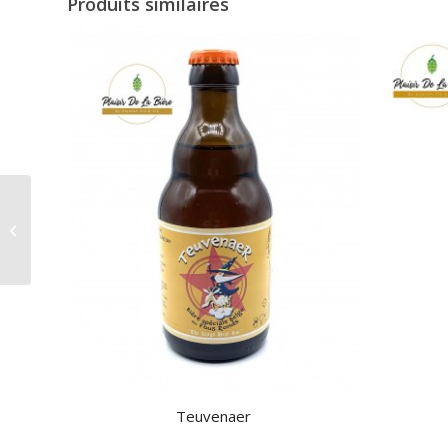
Produits similaires
JOE Domaine des
Marnières Brut
d’automne
Teuvenaer