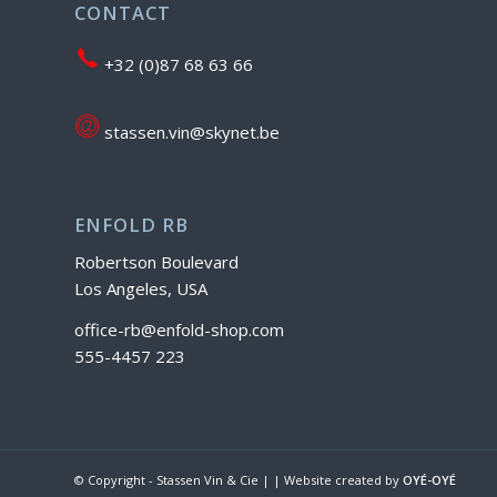
CONTACT
+32 (0)87 68 63 66
stassen.vin@skynet.be
ENFOLD RB
Robertson Boulevard
Los Angeles, USA
office-rb@enfold-shop.com
555-4457 223
© Copyright - Stassen Vin & Cie | | Website created by
OYÉ-OYÉ