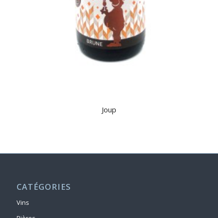
Joup
CATÉGORIES
Vins
Bières