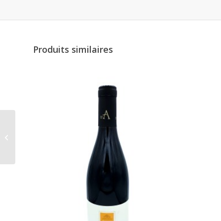
Produits similaires
Brewferm Chill’in 20
refroidisseur de moût
en inox