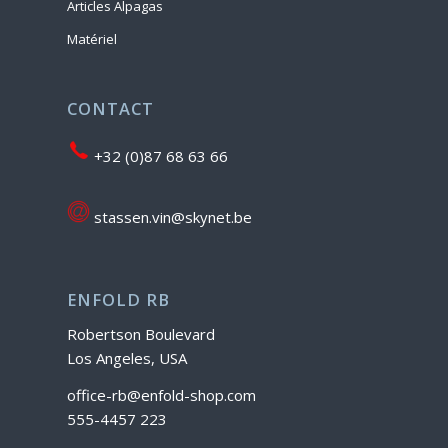
Articles Alpagas
Matériel
CONTACT
+32 (0)87 68 63 66
stassen.vin@skynet.be
ENFOLD RB
Robertson Boulevard
Los Angeles, USA
office-rb@enfold-shop.com
555-4457 223