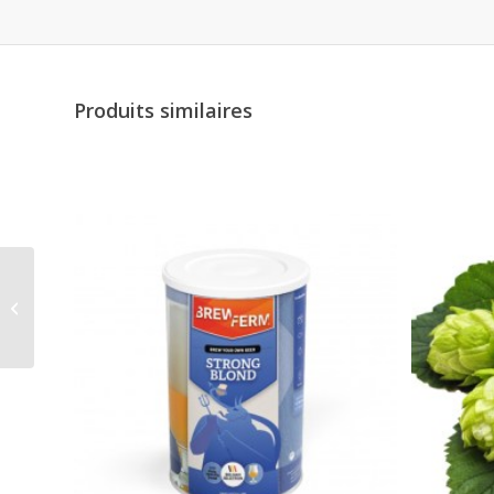
Produits similaires
Brewferm kit de bière
Belgian Dubbel